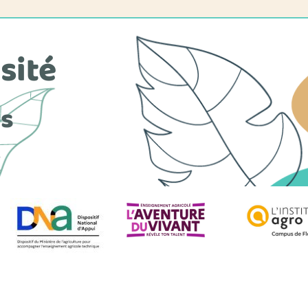
sité
es