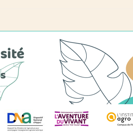
sité
es