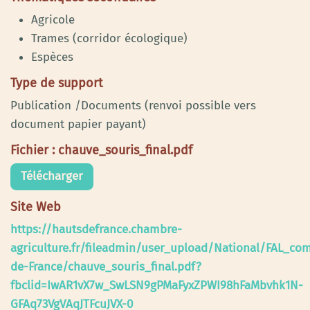
Agricole
Trames (corridor écologique)
Espèces
Type de support
Publication /Documents (renvoi possible vers
document papier payant)
Fichier : chauve_souris_final.pdf
Télécharger
Site Web
https://hautsdefrance.chambre-
agriculture.fr/fileadmin/user_upload/National/FAL_c
de-France/chauve_souris_final.pdf?
fbclid=IwAR1vX7w_SwLSN9gPMaFyxZPWI98hFaMbvhk1N-
GFAq73VgVAqJTFcuJVX-0