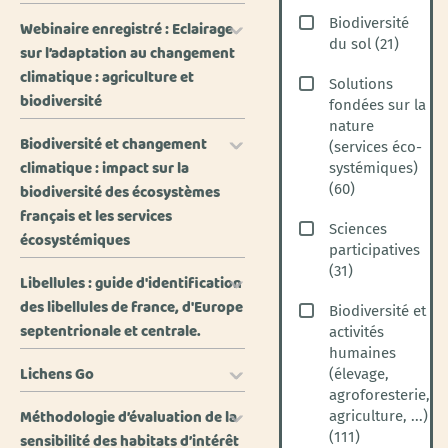
Biodiversité
Webinaire enregistré : Eclairage
du sol
(
21
)
sur l’adaptation au changement
climatique : agriculture et
Solutions
biodiversité
fondées sur la
nature
Biodiversité et changement
(services éco-
climatique : impact sur la
systémiques)
(
60
)
biodiversité des écosystèmes
français et les services
Sciences
écosystémiques
participatives
(
31
)
Libellules : guide d'identification
des libellules de france, d'Europe
Biodiversité et
septentrionale et centrale.
activités
humaines
Lichens Go
(élevage,
agroforesterie,
Méthodologie d’évaluation de la
agriculture, ...)
(
111
)
sensibilité des habitats d’intérêt